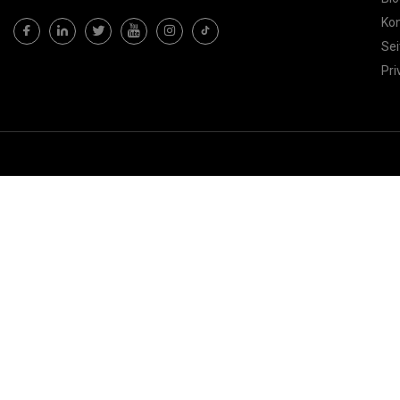
Kon
Sei
Pri