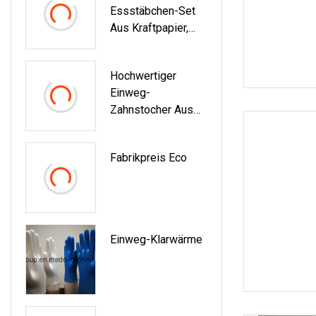
Essstäbchen-Set
Aus Kraftpapier,
Löffel,
Originalfarbe,
Hochwertiger
Seidenpapier,
Einweg-
Zahnstocher,
Zahnstocher Aus
Großhandel,
Bambus In
Kundenspezifisch
Kunststoffröhre
Fabrikpreis Eco
Einweg-Klarwärme