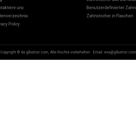
taktiere uns
Benutzerdefinierter Zahn
tenverzeichnis
Zahnstocher in Flaschen
vacy Policy
Copyright © de.glbutton.com, Alle Rechte vorbehalten. Email:
eva@glbutton.com