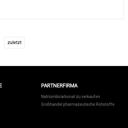
zuletzt
E
PARTNERFIRMA
Natriumbicarbonat zu verkaufen
Großhandel pharmazeutische Rohstoffe
s