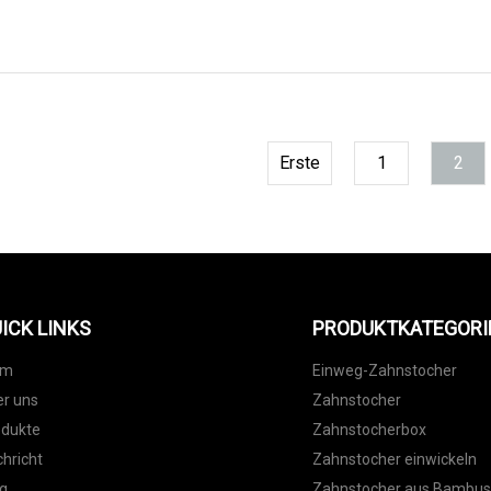
Erste
1
2
ICK LINKS
PRODUKTKATEGORI
im
Einweg-Zahnstocher
r uns
Zahnstocher
odukte
Zahnstocherbox
hricht
Zahnstocher einwickeln
g
Zahnstocher aus Bambu