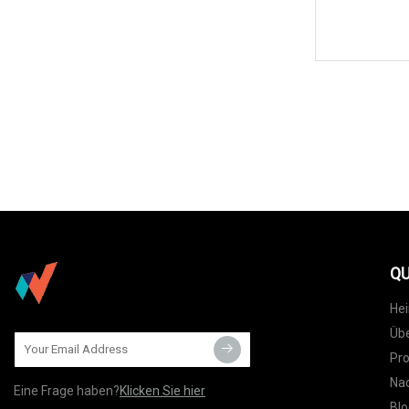
QU
He
Übe
Pr
Nac
Eine Frage haben?
Klicken Sie hier
Blo