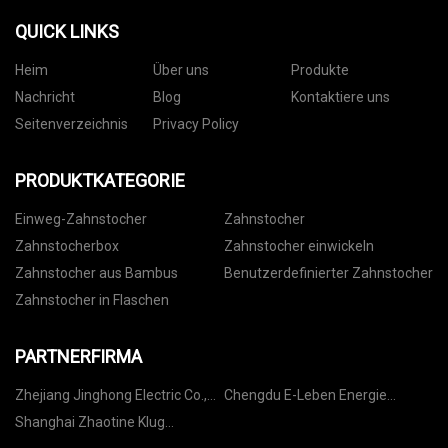
QUICK LINKS
Heim
Über uns
Produkte
Nachricht
Blog
Kontaktiere uns
Seitenverzeichnis
Privacy Policy
PRODUKTKATEGORIE
Einweg-Zahnstocher
Zahnstocher
Zahnstocherbox
Zahnstocher einwickeln
Zahnstocher aus Bambus
Benutzerdefinierter Zahnstocher
Zahnstocher in Flaschen
PARTNERFIRMA
Zhejiang Jinghong Electric Co.,
Chengdu E-Leben Energie
Ltd
Technologie Co., Ltd.
Shanghai Zhaotine Klug
Startseite Unternehmen