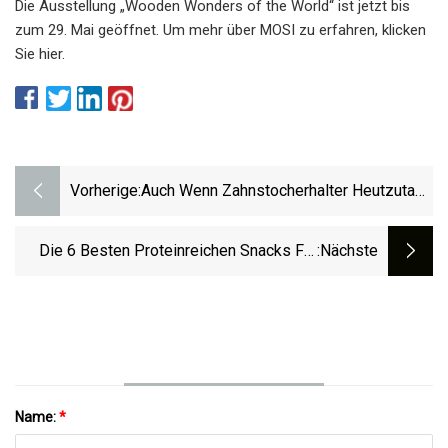
Die Ausstellung „Wooden Wonders of the World“ ist jetzt bis
zum 29. Mai geöffnet. Um mehr über MOSI zu erfahren, klicken
Sie hier.
Vorherige:
Auch Wenn Zahnstocherhalter Heutzutage
Nur Noch Selten Verwendet Werden, Sind
Sie Tolle Sammlerstücke
Die 6 Besten Proteinreichen Snacks Für
:nächste
Einen Schnelleren Fettabbau
Name:
*