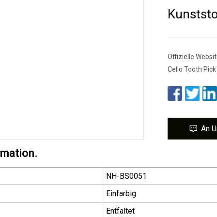
Kunststo
Offizielle Webs
Cello Tooth Pick
An U
rmation.
NH-BS0051
Einfarbig
Entfaltet