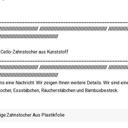
__________________________________________________
/////////////////////////// /////////////////////////////////////////////// /////////////
/////////////////////////////////////////
 Cello-Zahnstocher aus Kunststoff
__________________________________________________
/////////////////////////// /////////////////////////////////////////////// /////////////
/////////////////////////////////////////
ns eine Nachricht. Wir zeigen Ihnen weitere Details. Wir sind ei
cher, Essstäbchen, Räucherstäbchen und Bambusbesteck.
ige:
Zahnstocher Aus Plastikfolie