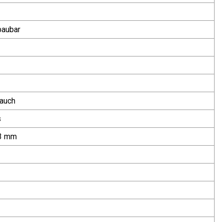
baubar
rauch
s
,3 mm