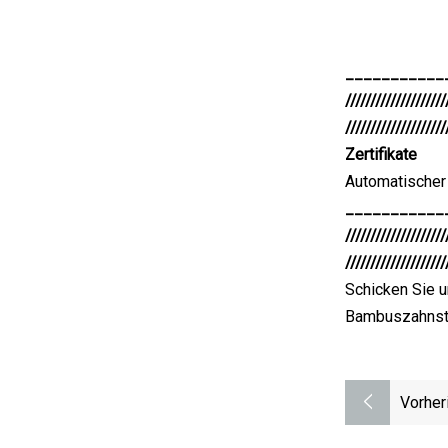
___________
////////////////////
////////////////////
Zertifikate
Automatischer
___________
////////////////////
////////////////////
Schicken Sie u
Bambuszahnsto
Vorher