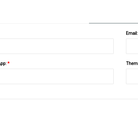
Email
App:
*
Them