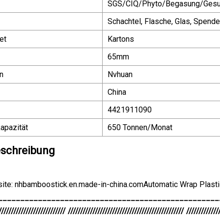
SGS/CIQ/Phyto/Begasung/Gesund
Schachtel, Flasche, Glas, Spender
et
Kartons
65mm
n
Nvhuan
China
4421911090
apazität
650 Tonnen/Monat
schreibung
site: nhbamboostick.en.made-in-china.comAutomatic Wrap Plasti
__________________________________________________
/////////////////////////// /////////////////////////////////////////////// /////////////