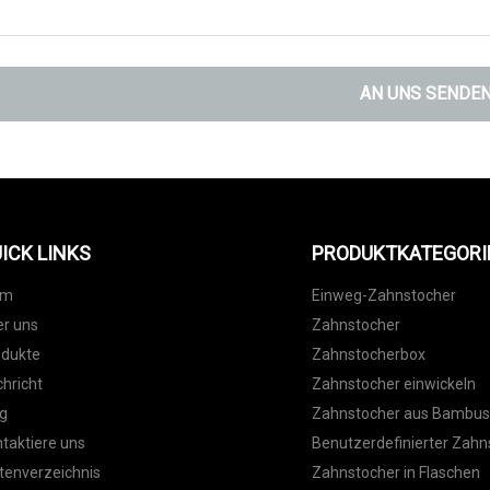
AN UNS SENDE
ICK LINKS
PRODUKTKATEGORI
im
Einweg-Zahnstocher
r uns
Zahnstocher
odukte
Zahnstocherbox
hricht
Zahnstocher einwickeln
g
Zahnstocher aus Bambu
taktiere uns
Benutzerdefinierter Zahn
tenverzeichnis
Zahnstocher in Flaschen