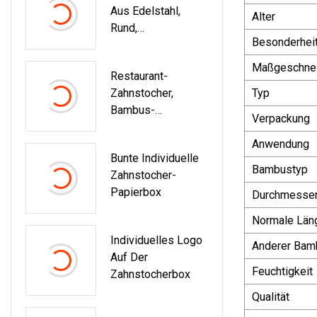
Aus Edelstahl,
Alter
Rund,
Besonderhei
Zahnstocherspend
Er, Tragbar,
Maßgeschnei
Restaurant-
Einziehbar,
Zahnstocher,
Typ
Zahnstocherbox
Bambus-
Verpackung
Zahnstocher,
Einweg-
Anwendung
Bunte Individuelle
Zahnstocher
Bambustyp
Zahnstocher-
Papierbox
Durchmesse
Normale Län
Individuelles Logo
Anderer Bam
Auf Der
Feuchtigkeit
Zahnstocherbox
Qualität