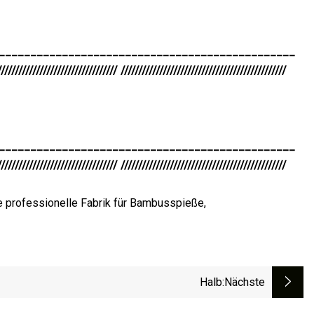
_______________________________________________
////////////////////////////////// ///////////////////////////////////////////////
_______________________________________________
////////////////////////////////// ///////////////////////////////////////////////
ne professionelle Fabrik für Bambusspieße,
Halb
:nächste