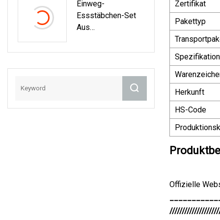
Einweg-
Zertifikat
Essstäbchen-Set
Pakettyp
Aus
Kunststofffolie,
Transportpak
Löffel,
Spezifikation
Seidenpapier,
Zahnstocher,
Warenzeiche
Großhandel,
Herkunft
Kundenspezifisch
HS-Code
Produktionsk
Produktbe
Offizielle Web
___________
////////////////////