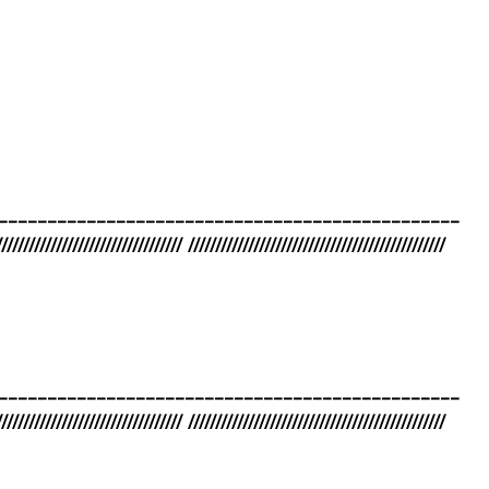
_______________________________________________
////////////////////////////////// ///////////////////////////////////////////////
_______________________________________________
////////////////////////////////// ///////////////////////////////////////////////