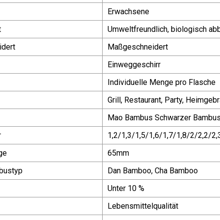
Erwachsene
t
Umweltfreundlich, biologisch ab
dert
Maßgeschneidert
Einweggeschirr
Individuelle Menge pro Flasche
Grill, Restaurant, Party, Heimgeb
Mao Bambus Schwarzer Bambu
r
1,2/1,3/1,5/1,6/1,7/1,8/2/2,2/2
ge
65mm
bustyp
Dan Bamboo, Cha Bamboo
Unter 10 %
Lebensmittelqualität