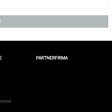
N
E
PARTNERFIRMA
s
stocher