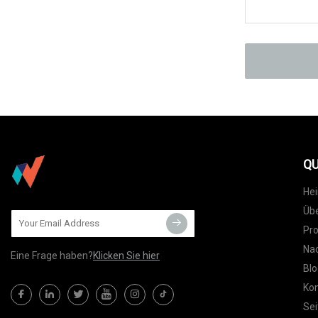
QU
He
Übe
Pr
Nac
Eine Frage haben?
Klicken Sie hier
Blo
Kon
Sei