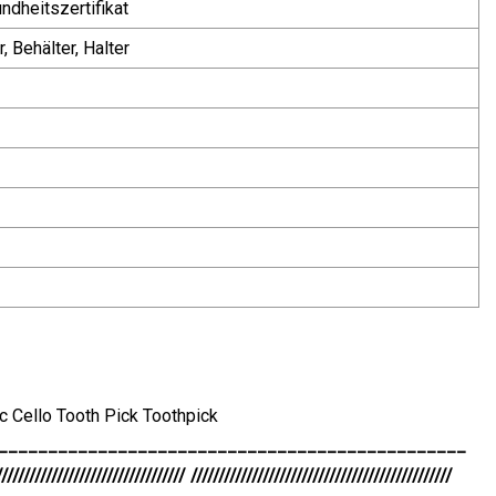
heitszertifikat
, Behälter, Halter
c Cello Tooth Pick Toothpick
_______________________________________________
////////////////////////////////// ///////////////////////////////////////////////