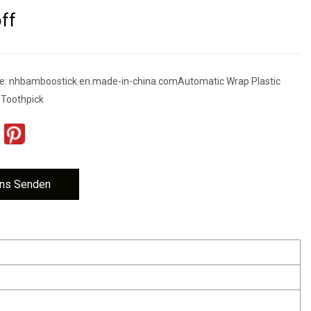
ff
ite: nhbamboostick.en.made-in-china.comAutomatic Wrap Plastic
 Toothpick
ns Senden