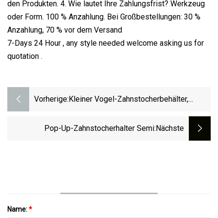
den Produkten. 4. Wie lautet Ihre Zahlungsfrist? Werkzeug
oder Form. 100 % Anzahlung. Bei Großbestellungen: 30 %
Anzahlung, 70 % vor dem Versand
7-Days 24 Hour , any style needed welcome asking us for
quotation .
Vorherige:
Kleiner Vogel-Zahnstocherbehälter,
Automatischer Spender,
Zahnstocherhalter, Aufbewahrungsbox,
Pop-Up-Zahnstocherhalter Semi
:nächste
Bambus-Zahnstocher
Name:
*