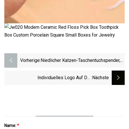
Vorherige:
Niedlicher Katzen-Taschentuchspender,
Aufbewahrungshalter, Zahnstocherbox,
Taschentuchbox
Individuelles Logo Auf Der
:nächste
Zahnstocherbox
Name:
*