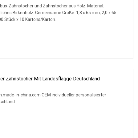
bus-Zahnstocher und Zahnstocher aus Holz. Material:
iches Birkenholz. Gemeinsame Größe: 1,8 x 65 mm, 2,0 x 65
0 Stück x 10 Kartons/Karton.
rter Zahnstocher Mit Landesflagge Deutschland
n.made-in-china.com OEM individueller personalisierter
tschland