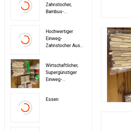
Zahnstocher,
Bambus-
Zahnstocher,
Einweg-
Hochwertiger
Zahnstocher
Einweg-
Zahnstocher Aus
Bambus In
Kunststoffröhre
Wirtschaftlicher,
Supergünstiger
Einweg-
Zahnstocher Aus
Bambus
Essen