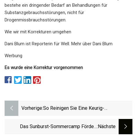
bestehe ein dringender Bedarf an Behandlungen für
Substanzgebrauchsstörungen, nicht für
Drogenmissbrauchsstörungen.
Wie wir mit Korrekturen umgehen
Dani Blum ist Reporterin für Well. Mehr über Dani Blum
Werbung
Es wurde eine Korrektur vorgenommen
Vorherige:
So Reinigen Sie Eine Keurig-
Kaffeemaschine, Damit Ihr Morgenkaffee
Immer Optimal Schmeckt
Das Sunburst-Sommercamp Fördert
:nächste
Weiterhin Die Kreativität Der Schüler