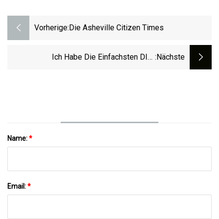
Vorherige:
Die Asheville Citizen Times
Ich Habe Die Einfachsten DIY-
:nächste
Reinigungstricks Getestet, Von Zahnpasta
Bis Hin Zu Babyöl Und Essig
Name:
*
Email:
*