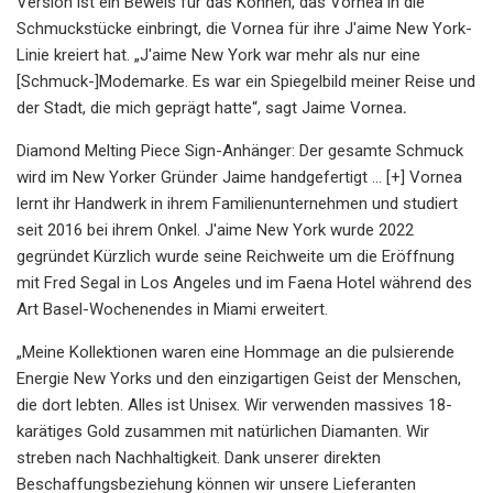
Version ist ein Beweis für das Können, das Vornea in die
Schmuckstücke einbringt, die Vornea für ihre J'aime New York-
Linie kreiert hat. „J'aime New York war mehr als nur eine
[Schmuck-]Modemarke. Es war ein Spiegelbild meiner Reise und
der Stadt, die mich geprägt hatte“, sagt Jaime Vornea
.
Diamond Melting Piece Sign-Anhänger: Der gesamte Schmuck
wird im New Yorker Gründer Jaime handgefertigt ... [+] Vornea
lernt ihr Handwerk in ihrem Familienunternehmen und studiert
seit 2016 bei ihrem Onkel. J'aime New York wurde 2022
gegründet Kürzlich wurde seine Reichweite um die Eröffnung
mit Fred Segal in Los Angeles und im Faena Hotel während des
Art Basel-Wochenendes in Miami erweitert.
„Meine Kollektionen waren eine Hommage an die pulsierende
Energie New Yorks und den einzigartigen Geist der Menschen,
die dort lebten. Alles ist Unisex. Wir verwenden massives 18-
karätiges Gold zusammen mit natürlichen Diamanten. Wir
streben nach Nachhaltigkeit. Dank unserer direkten
Beschaffungsbeziehung können wir unsere Lieferanten