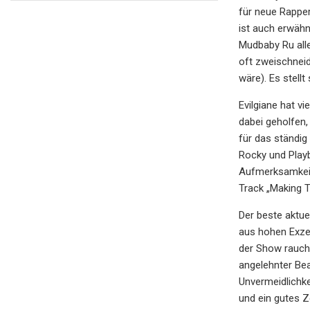
für neue Rapper
ist auch erwähn
Mudbaby Ru alle
oft zweischnei
wäre). Es stell
Evilgiane hat v
dabei geholfen,
für das ständig
Rocky und Playbo
Aufmerksamkeit 
Track „Making T
Der beste aktue
aus hohen Exzent
der Show rauche
angelehnter Bea
Unvermeidlichke
und ein gutes Z