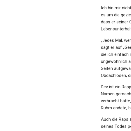
Ich bin mir nic
es um die gezie
dass er seiner 
Lebensunterhalt
„Jedes Mal, wen
sagt er auf „Gee
die ich einfach
ungewöhnlich al
Seiten aufgewa
Obdachlosen, d
Dev ist ein Rap
Namen gemacht h
verbracht hätte
Ruhm endete, b
Auch die Raps s
seines Todes po