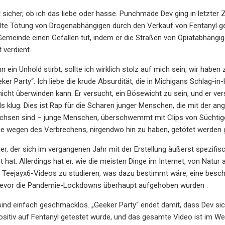
ht sicher, ob ich das liebe oder hasse. Punchmade Dev ging in letzter
lte Tötung von Drogenabhängigen durch den Verkauf von Fentanyl geht.
Gemeinde einen Gefallen tut, indem er die Straßen von Opiatabhängig
 verdient.
n ein Unhold stirbt, sollte ich wirklich stolz auf mich sein, wir ha
ker Party“. Ich liebe die krude Absurdität, die in Michigans Schlag-in-
 nicht überwinden kann. Er versucht, ein Bösewicht zu sein, und er ve
s klug. Dies ist Rap für die Scharen junger Menschen, die mit der 
chsen sind – junge Menschen, überschwemmt mit Clips von Süchtige
ie wegen des Verbrechens, nirgendwo hin zu haben, getötet werden 
per, der sich im vergangenen Jahr mit der Erstellung äußerst spezifi
at. Allerdings hat er, wie die meisten Dinge im Internet, von Natu
, Teejayx6-Videos zu studieren, was dazu bestimmt wäre, eine besc
evor die Pandemie-Lockdowns überhaupt aufgehoben wurden .
ind einfach geschmacklos. „Geeker Party“ endet damit, dass Dev si
sitiv auf Fentanyl getestet wurde, und das gesamte Video ist im W