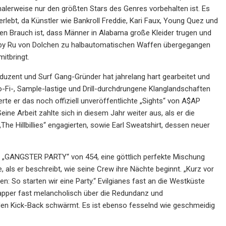
rmalerweise nur den größten Stars des Genres vorbehalten ist. Es
lebt, da Künstler wie Bankroll Freddie, Kari Faux, Young Quez und
hen Brauch ist, dass Männer in Alabama große Kleider trugen und
Baby Ru von Dolchen zu halbautomatischen Waffen übergegangen
itbringt.
roduzent und Surf Gang-Gründer hat jahrelang hart gearbeitet und
o-Fi-, Sample-lastige und Drill-durchdrungene Klanglandschaften
te er das noch offiziell unveröffentlichte „Sights“ von A$AP
eine Arbeit zahlte sich in diesem Jahr weiter aus, als er die
e Hillbillies“ engagierten, sowie Earl Sweatshirt, dessen neuer
doch „GANGSTER PARTY“ von 454, eine göttlich perfekte Mischung
 ​​als er beschreibt, wie seine Crew ihre Nächte beginnt. „Kurz vor
n: So starten wir eine Party.“ Evilgianes fast an die Westküste
Rapper fast melancholisch über die Redundanz und
nden Kick-Back schwärmt. Es ist ebenso fesselnd wie geschmeidig