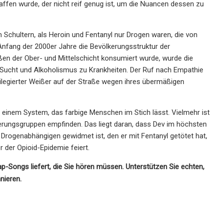
en wurde, der nicht reif genug ist, um die Nuancen dessen zu
en Schultern, als Heroin und Fentanyl nur Drogen waren, die von
fang der 2000er Jahre die Bevölkerungsstruktur der
ßen der Ober- und Mittelschicht konsumiert wurde, wurde die
en Sucht und Alkoholismus zu Krankheiten. Der Ruf nach Empathie
vilegierter Weißer auf der Straße wegen ihres übermäßigen
n einem System, das farbige Menschen im Stich lässt. Vielmehr ist
rungsgruppen empfinden. Das liegt daran, dass Dev im höchsten
 Drogenabhängigen gewidmet ist, den er mit Fentanyl getötet hat,
er der Opioid-Epidemie feiert.
-Songs liefert, die Sie hören müssen. Unterstützen Sie echten,
nieren.