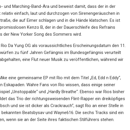
ap- und Marching-Band-Ära und beweist damit, dass der in der
st relativ einfach, laut und durchzogen von Sirenengeräuschen in
traße, die auf Eimer schlagen und in die Hände klatschen. Es ist
omisslosen Kenzo B, der in der Dauerschleife des Refrains
dies der New Yorker Song des Sommers wird.
s Rio Da Yung OG als voraussichtliches Erscheinungsdatum den 11.
orwürfen zu fünf Jahren Gefängnis im Bundesgefängnis verurteilt
gehalten, eine Flut neuer Musik zu veröffentlichen, während wir
Mike eine gemeinsame EP mit Rio mit dem Titel „Ed, Edd n Eddy“,
 Eskapaden. Wahre Fans von Rio wissen, dass einige seiner
spiel „Unstoppable“ und „Hardly Breathe“. Ebenso war Rios bisher
et das Trio der richtungsweisenden Flint-Rapper ein dreiköpfiges
ch und sie ist dicker als Crackrauch“, sagt Rio an einer Stelle in
an bekannten Beatsbysav und Wayne616. Die sechs Tracks sind ein
, wenn sie an der Seite ihres faktischen Stilführers stehen.