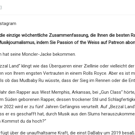
23
nstagram
die einzige wöchentliche Zusammenfassung, die Ihnen die besten Rap
usikjournalismus, indem Sie Passion of the Weiss auf Patreon abon
n hat seine Moncler-Jacke bekommen.
zzal Land“ klingt wie das Überqueren einer Ziellinie oder vielleich
n von Ihrem engsten Vertrauten in einem Rolls Royce. Aber es ist 
als ob das Mudbaby Ru wüsste, dass der Sieg im Rennen oder die Ent
 Jahr den Rapper aus West Memphis, Arkansas, bei „Gun Class“ hörte, 
im Süden geborenen Rapper, dessen trockener Stil und Schlagfertigke
 2022 wird er zu fünf Jahren Gefängnis verurteilt. Auf „Bezzal Lan
ass er es geschafft hat, durch Musik aus den Slums herauszukommen,
h Kommst du da hoch?“
fügt über die unaufhaltsame Kraft, die einst DaBaby um 2019 besaß: