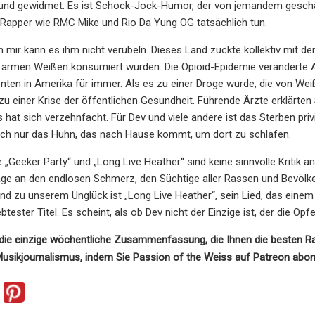
und gewidmet. Es ist Schock-Jock-Humor, der von jemandem geschaff
 Rapper wie RMC Mike und Rio Da Yung OG tatsächlich tun.
on mir kann es ihm nicht verübeln. Dieses Land zuckte kollektiv mit d
armen Weißen konsumiert wurden. Die Opioid-Epidemie veränderte An
en in Amerika für immer. Als es zu einer Droge wurde, die von Wei
 zu einer Krise der öffentlichen Gesundheit. Führende Ärzte erklärt
 hat sich verzehnfacht. Für Dev und viele andere ist das Sterben pri
ch nur das Huhn, das nach Hause kommt, um dort zu schlafen.
„Geeker Party“ und „Long Live Heather“ sind keine sinnvolle Kritik a
e an den endlosen Schmerz, den Süchtige aller Rassen und Bevölke
nd zu unserem Unglück ist „Long Live Heather“, sein Lied, das einem
ebtester Titel. Es scheint, als ob Dev nicht der Einzige ist, der die Opf
die einzige wöchentliche Zusammenfassung, die Ihnen die besten Rap
usikjournalismus, indem Sie Passion of the Weiss auf Patreon abon