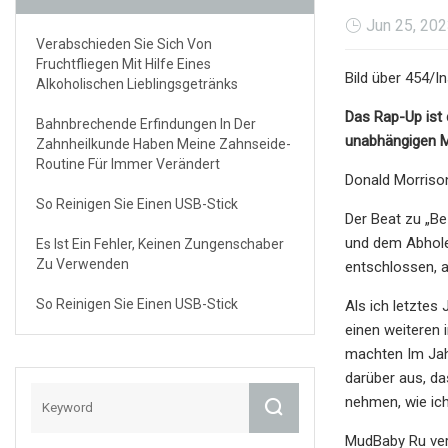
Jun 25, 20
Verabschieden Sie Sich Von
Fruchtfliegen Mit Hilfe Eines
Bild über 454/I
Alkoholischen Lieblingsgetränks
Das Rap-Up ist 
Bahnbrechende Erfindungen In Der
unabhängigen M
Zahnheilkunde Haben Meine Zahnseide-
Routine Für Immer Verändert
Donald Morriso
So Reinigen Sie Einen USB-Stick
Der Beat zu „Be
und dem Abhole
Es Ist Ein Fehler, Keinen Zungenschaber
Zu Verwenden
entschlossen, 
So Reinigen Sie Einen USB-Stick
Als ich letztes
einen weiteren 
machten Im Jahr
darüber aus, d
nehmen, wie ic
MudBaby Ru ver