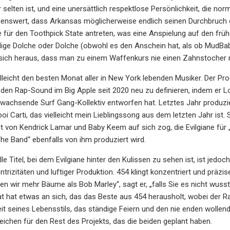
 selten ist, und eine unersättlich respektlose Persönlichkeit, die no
enswert, dass Arkansas möglicherweise endlich seinen Durchbruch er
 für den Toothpick State antreten, was eine Anspielung auf den frü
dige Dolche oder Dolche (obwohl es den Anschein hat, als ob Mud
t sich heraus, dass man zu einem Waffenkurs nie einen Zahnstocher m
ielleicht den besten Monat aller in New York lebenden Musiker. Der P
 den Rap-Sound im Big Apple seit 2020 neu zu definieren, indem er L
 wachsende Surf Gang-Kollektiv entworfen hat. Letztes Jahr produzier
i Carti, das vielleicht mein Lieblingssong aus dem letzten Jahr ist. S
von Kendrick Lamar und Baby Keem auf sich zog, die Evilgiane für „Th
he Band“ ebenfalls von ihm produziert wird.
lle Titel, bei dem Evilgiane hinter den Kulissen zu sehen ist, ist je
rizitäten und luftiger Produktion. 454 klingt konzentriert und präzise,
n wir mehr Bäume als Bob Marley“, sagt er, „falls Sie es nicht wusste
t hat etwas an sich, das das Beste aus 454 herausholt, wobei der 
it seines Lebensstils, das ständige Feiern und den nie enden wolle
eichen für den Rest des Projekts, das die beiden geplant haben.