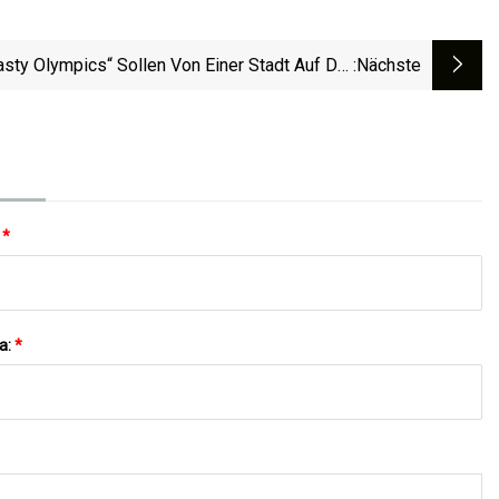
asty Olympics“ Sollen Von Einer Stadt Auf Der
:nächste
Halbinsel Von Michigan Ausgerichtet Werden
:
*
a:
*