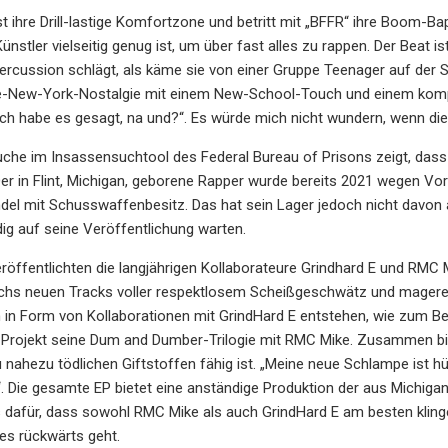
t ihre Drill-lastige Komfortzone und betritt mit „BFFR“ ihre Boom-B
ünstler vielseitig genug ist, um über fast alles zu rappen. Der Beat i
Percussion schlägt, als käme sie von einer Gruppe Teenager auf der S
e-New-York-Nostalgie mit einem New-School-Touch und einem kompr
 ich habe es gesagt, na und?“. Es würde mich nicht wundern, wenn 
uche im Insassensuchtool des Federal Bureau of Prisons zeigt, das
Der in Flint, Michigan, geborene Rapper wurde bereits 2021 wegen V
l mit Schusswaffenbesitz. Das hat sein Lager jedoch nicht davon ab
dig auf seine Veröffentlichung warten.
öffentlichten die langjährigen Kollaborateure Grindhard E und RMC 
echs neuen Tracks voller respektlosem Scheißgeschwätz und mageren
 in Form von Kollaborationen mit GrindHard E entstehen, wie zum Bei
 Projekt seine Dum and Dumber-Trilogie mit RMC Mike. Zusammen bild
 nahezu tödlichen Giftstoffen fähig ist. „Meine neue Schlampe ist hübs
. Die gesamte EP bietet eine anständige Produktion der aus Michig
 dafür, dass sowohl RMC Mike als auch GrindHard E am besten klingen
 es rückwärts geht.