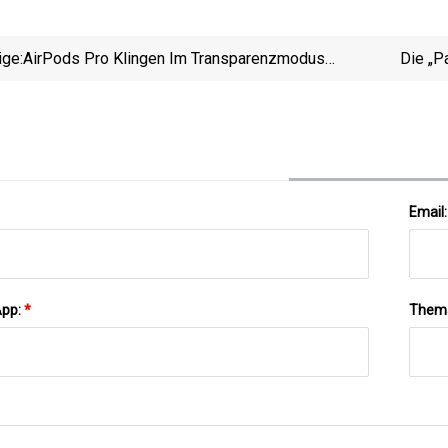
ige:
AirPods Pro Klingen Im Transparenzmodus
Die „P
Gedämpft? 5 Korrekturen Zum Ausprobieren
Oberen 
Email
App:
*
Them