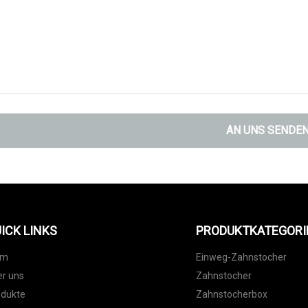
AN UNS SENDE
ICK LINKS
PRODUKTKATEGORI
im
Einweg-Zahnstocher
r uns
Zahnstocher
odukte
Zahnstocherbox