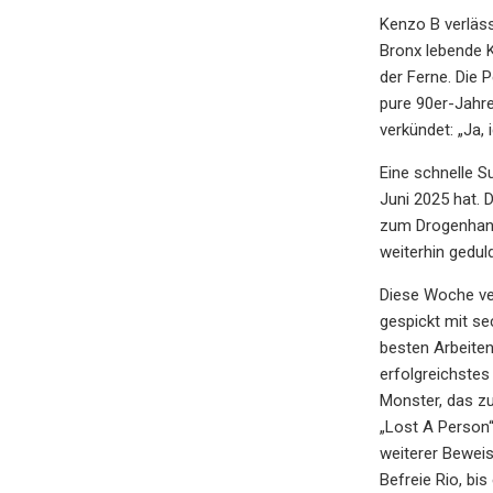
Kenzo B verläss
Bronx lebende K
der Ferne. Die 
pure 90er-Jahr
verkündet: „Ja,
Eine schnelle S
Juni 2025 hat. 
zum Drogenhande
weiterhin gedul
Diese Woche ver
gespickt mit s
besten Arbeiten
erfolgreichstes
Monster, das zu
„Lost A Person“
weiterer Beweis
Befreie Rio, bis