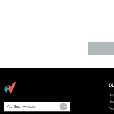
QU
He
Übe
Pr