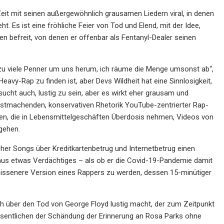
 Zeit mit seinen außergewöhnlich grausamen Liedern viral, in denen
 Es ist eine fröhliche Feier von Tod und Elend, mit der Idee,
en befreit, von denen er offenbar als Fentanyl-Dealer seinen
ben zu viele Penner um uns herum, ich räume die Menge umsonst ab“,
Heavy-Rap zu finden ist, aber Devs Wildheit hat eine Sinnlosigkeit,
rsucht auch, lustig zu sein, aber es wirkt eher grausam und
angstmachenden, konservativen Rhetorik YouTube-zentrierter Rap-
n, die in Lebensmittelgeschäften Überdosis nehmen, Videos von
gehen.
scher Songs über Kreditkartenbetrug und Internetbetrug einen
r aus etwas Verdächtiges – als ob er die Covid-19-Pandemie damit
hissenere Version eines Rappers zu werden, dessen 15-minütiger
ch über den Tod von George Floyd lustig macht, der zum Zeitpunkt
esentlichen der Schändung der Erinnerung an Rosa Parks ohne