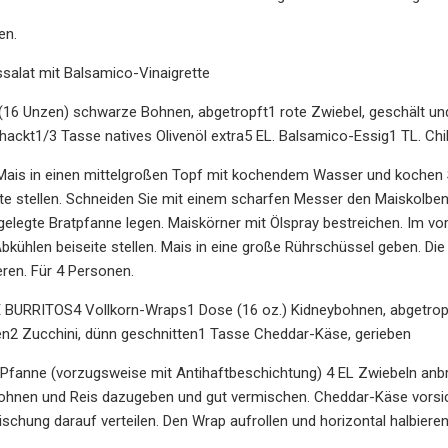
en.
salat mit Balsamico-Vinaigrette
16 Unzen) schwarze Bohnen, abgetropft1 rote Zwiebel, geschält und 
hackt1/3 Tasse natives Olivenöl extra5 EL. Balsamico-Essig1 TL. Chi
Mais in einen mittelgroßen Topf mit kochendem Wasser und kochen 
te stellen. Schneiden Sie mit einem scharfen Messer den Maiskolbe
elegte Bratpfanne legen. Maiskörner mit Ölspray bestreichen. Im v
ühlen beiseite stellen. Mais in eine große Rührschüssel geben. Di
ren. Für 4 Personen.
URRITOS4 Vollkorn-Wraps1 Dose (16 oz.) Kidneybohnen, abgetropft1
en2 Zucchini, dünn geschnitten1 Tasse Cheddar-Käse, gerieben
 Pfanne (vorzugsweise mit Antihaftbeschichtung) 4 EL Zwiebeln anbr
ohnen und Reis dazugeben und gut vermischen. Cheddar-Käse vorsich
ischung darauf verteilen. Den Wrap aufrollen und horizontal halbier