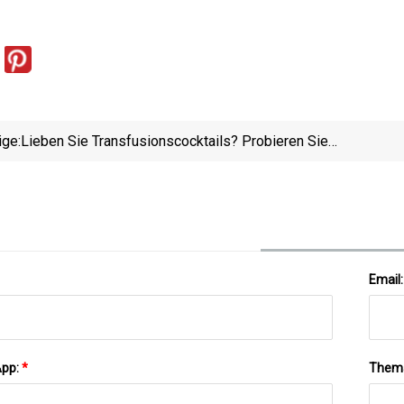
ige:
Lieben Sie Transfusionscocktails? Probieren Sie
Diesen Birdie-Saft
Email
App:
*
Them