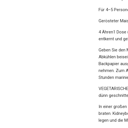
Für 4–5 Person
Gerösteter Mais
4 Ähren1 Dose (
entkernt und ge
Geben Sie den 
Abkühlen beisei
Backpapier ausg
nehmen. Zum Abk
Stunden marinie
VEGETARISCHE B
dünn geschnitt
In einer großen
braten. Kidneyb
legen und die M