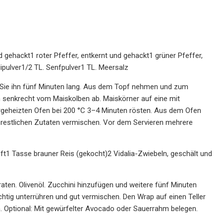
gehackt1 roter Pfeffer, entkernt und gehackt1 grüner Pfeffer,
lipulver1/2 TL. Senfpulver1 TL. Meersalz
Sie ihn fünf Minuten lang. Aus dem Topf nehmen und zum
n senkrecht vom Maiskolben ab. Maiskörner auf eine mit
orgeheizten Ofen bei 200 °C 3–4 Minuten rösten. Aus dem Ofen
e restlichen Zutaten vermischen. Vor dem Servieren mehrere
 Tasse brauner Reis (gekocht)2 Vidalia-Zwiebeln, geschält und
aten. Olivenöl. Zucchini hinzufügen und weitere fünf Minuten
tig unterrühren und gut vermischen. Den Wrap auf einen Teller
en. Optional: Mit gewürfelter Avocado oder Sauerrahm belegen.