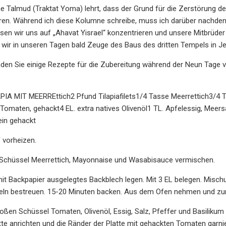
e Talmud (Traktat Yoma) lehrt, dass der Grund für die Zerstörung 
ren. Während ich diese Kolumne schreibe, muss ich darüber nachden
sen wir uns auf „Ahavat Yisrael“ konzentrieren und unsere Mitbrüder
 wir in unseren Tagen bald Zeuge des Baus des dritten Tempels in 
den Sie einige Rezepte für die Zubereitung während der Neun Tage v
IA MIT MEERREttich2 Pfund Tilapiafilets1/4 Tasse Meerrettich3/4 T
omaten, gehackt4 EL. extra natives Olivenöl1 TL. Apfelessig, Meer
fein gehackt
 vorheizen.
en Schüssel Meerrettich, Mayonnaise und Wasabisauce vermischen.
 mit Backpapier ausgelegtes Backblech legen. Mit 3 EL belegen. Mischu
eln bestreuen. 15-20 Minuten backen. Aus dem Ofen nehmen und zum 
großen Schüssel Tomaten, Olivenöl, Essig, Salz, Pfeffer und Basilikum 
atte anrichten und die Ränder der Platte mit gehackten Tomaten garni