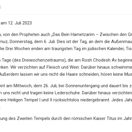
3
am 12. Juli 2023
n, von den Propheten auch „Das Bein Hametzarim – Zwischen den Gr
z, Donnerstag, dem 6. Juli. Dies ist der Tag, an dem die Außenma
ie Drei Wochen enden am traurigsten Tag im jüdischen Kalender, Tisch
un Tage (des Dreiwochenzeitraums), die am Rosh Chodesh Av beginnen
nken. Wir verzichten auf Fleisch und Wein. Darüber hinaus schwimm
 Außerdem lassen wir uns nicht die Haare schneiden, hören keine Mus
nnt am Mittwoch, dem 26. Juli, bei Sonnenuntergang und dauert bis zu
 uns nicht und tragen keine Lederschuhe. Darüber hinaus verzichten 
re Heiligen Tempel I und II rücksichtslos niedergebrannt. Jedes Ja
.
rung des Zweiten Tempels durch den römischen Kaiser Titus im Jahr 70