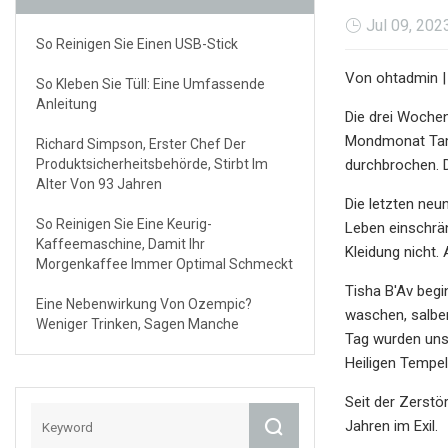
Jul 09, 202
So Reinigen Sie Einen USB-Stick
Von ohtadmin | 
So Kleben Sie Tüll: Eine Umfassende
Anleitung
Die drei Woche
Mondmonat Tamu
Richard Simpson, Erster Chef Der
Produktsicherheitsbehörde, Stirbt Im
durchbrochen. D
Alter Von 93 Jahren
Die letzten ne
So Reinigen Sie Eine Keurig-
Leben einschrä
Kaffeemaschine, Damit Ihr
Kleidung nicht.
Morgenkaffee Immer Optimal Schmeckt
Tisha B'Av begi
Eine Nebenwirkung Von Ozempic?
waschen, salben
Weniger Trinken, Sagen Manche
Tag wurden unse
Heiligen Tempel
Seit der Zerstö
Jahren im Exil.