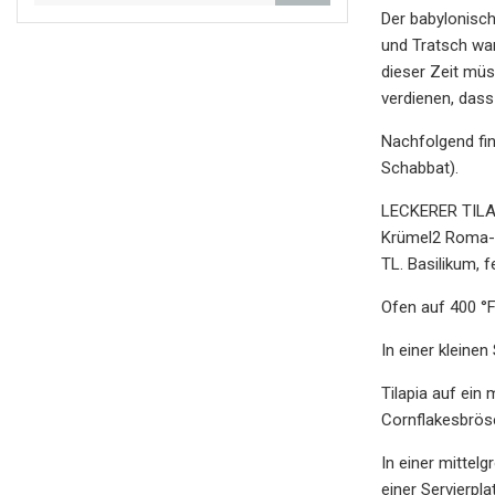
Der babylonisch
und Tratsch wa
dieser Zeit müs
verdienen, dass
Nachfolgend fin
Schabbat).
LECKERER TILAP
Krümel2 Roma-T
TL. Basilikum, 
Ofen auf 400 °F
In einer klein
Tilapia auf ein
Cornflakesbrös
In einer mittel
einer Servierpl