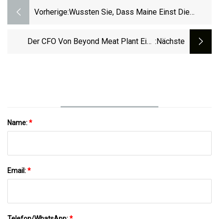
Vorherige:
Wussten Sie, Dass Maine Einst Die
Zahnstocherhauptstadt Der Welt War?
Der CFO Von Beyond Meat Plant Eine
:nächste
Trendwende, Da Der Umsatz Sinkt
Name:
*
Email:
*
Telefon/WhatsApp:
*