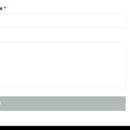
a:
*
N