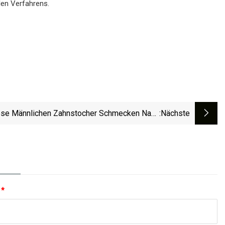
len Verfahrens.
ese Männlichen Zahnstocher Schmecken Nach
:nächste
Whiskey
:
*