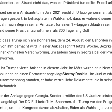
entiert ein Strand nicht das, was ein Präsident tun sollte. Er soll arb
 seit seinem Amtsantritt im Jahr 2021 reichlich Urlaub genommen, 
 Tagen gespart. Er behauptete im Wahlkampf, dass er während seiner
 Jahr nach Beginn seiner Amtszeit für einen 17-tägigen Urlaub in se
end seiner Präsidentschaft mehr als 300 Tage lang Golf.
t, dass Trump sich am Donnerstag, dem 24. August, den Behörden in F
on ihm gemacht wird. In einer Anklageschrift letzte Woche, Bezirk
einer kriminellen Verschwörung, um Bidens Sieg in Georgia bei der
geworfen.
a ist Trumps vierte Anklage in diesem Jahr. Im März wurde er in N
hlungen an einen Pornostar angeklagt
Stormy Daniels
. Im Juni wurde
usammenhang standen, er habe vertrauliche Dokumente, die in sei
behandelt.
r der Anklage gegen Georgia, Sonderermittler des US-Justizministe
angeklagt. Der DC-Fall betrifft Maßnahmen, die Trump vor den Ereig
rmten, um den Kongress davon abzuhalten, Biden als Wahlsieger zu