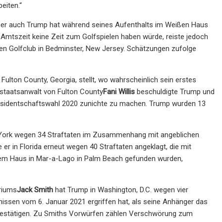
eiten.“
aber auch Trump hat während seines Aufenthalts im Weißen Haus
 Amtszeit keine Zeit zum Golfspielen haben würde, reiste jedoch
inen Golfclub in Bedminster, New Jersey. Schätzungen zufolge
ulton County, Georgia, stellt, wo wahrscheinlich sein erstes
sstaatsanwalt von Fulton County
Fani Willis
beschuldigte Trump und
 Präsidentschaftswahl 2020 zunichte zu machen. Trump wurden 13
ew York wegen 34 Straftaten im Zusammenhang mit angeblichen
 er in Florida erneut wegen 40 Straftaten angeklagt, die mit
nem Haus in Mar-a-Lago in Palm Beach gefunden wurden,
riums
Jack Smith
hat Trump in Washington, D.C. wegen vier
nissen vom 6. Januar 2021 ergriffen hat, als seine Anhänger das
 bestätigen. Zu Smiths Vorwürfen zählen Verschwörung zum