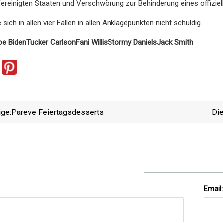
ereinigten Staaten und Verschwörung zur Behinderung eines offiziel
ich in allen vier Fällen in allen Anklagepunkten nicht schuldig.
oe Biden
Tucker Carlson
Fani Willis
Stormy Daniels
Jack Smith
ige:
Pareve Feiertagsdesserts
Di
Email