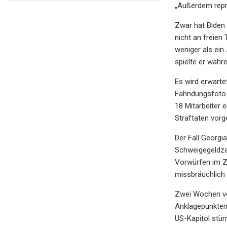
„Außerdem repräs
Zwar hat Biden
nicht an freien
weniger als ein
spielte er währ
Es wird erwarte
Fahndungsfoto v
18 Mitarbeiter 
Straftaten vor
Der Fall Georgi
Schweigegeldza
Vorwürfen im Z
missbräuchlich 
Zwei Wochen vo
Anklagepunkten 
US-Kapitol stü