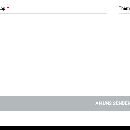
App:
*
Them
AN UNS SENDE