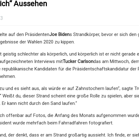
lich“ Aussehen
23
ielte auf den Präsidenten
Joe Biden
s Strandkörper, bevor er sich den
rgebnisse der Wahlen 2020 zu kippen.
st geistig schlechter als körperlich, und körperlich ist er nicht gerade
aufgezeichneten Interviews mit
Tucker Carlson
das am Mittwoch, dem 
republikanische Kandidaten für die Präsidentschaftskandidatur der P
unehmen.
zu und es sieht aus, als würde er auf Zahnstochern laufen“, sagte Tr
 Weißt du, dieser Strand scheint eine große Rolle zu spielen, aber sie
. Er kann nicht durch den Sand laufen.“
ch offenbar auf Fotos, die Anfang des Monats aufgenommen wurden 
sident wurde mehrfach beim Fahrradfahren fotografiert.
mand, der denkt, dass er am Strand großartig aussieht. Ich finde, er s