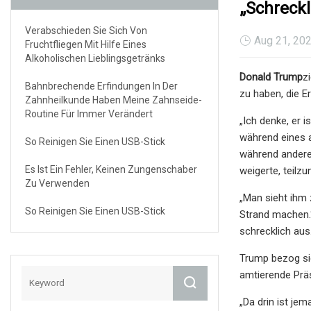
„schreck
Verabschieden Sie Sich Von
Aug 21, 20
Fruchtfliegen Mit Hilfe Eines
Alkoholischen Lieblingsgetränks
Donald Trump
z
Bahnbrechende Erfindungen In Der
zu haben, die E
Zahnheilkunde Haben Meine Zahnseide-
Routine Für Immer Verändert
„Ich denke, er i
während eines 
So Reinigen Sie Einen USB-Stick
während andere 
Es Ist Ein Fehler, Keinen Zungenschaber
weigerte, teilz
Zu Verwenden
„Man sieht ihm 
So Reinigen Sie Einen USB-Stick
Strand machen.“
schrecklich aus
Trump bezog si
amtierende Prä
„Da drin ist je