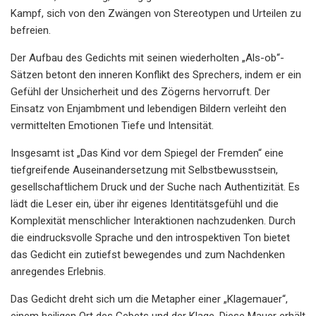
Kampf, sich von den Zwängen von Stereotypen und Urteilen zu
befreien.
Der Aufbau des Gedichts mit seinen wiederholten „Als-ob“-
Sätzen betont den inneren Konflikt des Sprechers, indem er ein
Gefühl der Unsicherheit und des Zögerns hervorruft. Der
Einsatz von Enjambment und lebendigen Bildern verleiht den
vermittelten Emotionen Tiefe und Intensität.
Insgesamt ist „Das Kind vor dem Spiegel der Fremden“ eine
tiefgreifende Auseinandersetzung mit Selbstbewusstsein,
gesellschaftlichem Druck und der Suche nach Authentizität. Es
lädt die Leser ein, über ihr eigenes Identitätsgefühl und die
Komplexität menschlicher Interaktionen nachzudenken. Durch
die eindrucksvolle Sprache und den introspektiven Ton bietet
das Gedicht ein zutiefst bewegendes und zum Nachdenken
anregendes Erlebnis.
Das Gedicht dreht sich um die Metapher einer „Klagemauer“,
einem heiligen Ort des Gebets und der Klage. Diese Mauer erhält