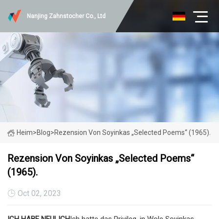
Nanjing Zahnstocher Co., Ltd
Heim
>
Blog
>
Rezension Von Soyinkas „Selected Poems“ (1965).
Rezension Von Soyinkas „Selected Poems“
(1965).
Oct 02, 2023
ICH HABE NEULICH
Ich hatte das Privileg, in Wole Soyinkas